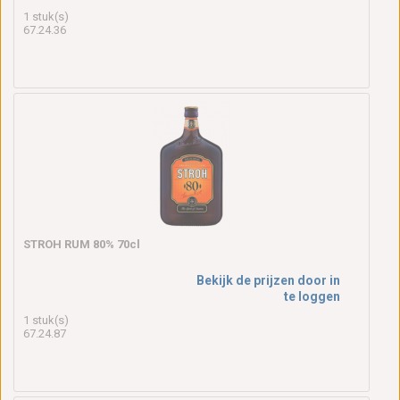
1 stuk(s)
67.24.36
STROH RUM 80% 70cl
Bekijk de prijzen door in
te loggen
1 stuk(s)
67.24.87