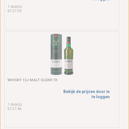
1 stuk(s)
67.27.39
WHISKY 12J MALT GLENF.1lt
Bekijk de prijzen door in
te loggen
1 stuk(s)
67.27.46