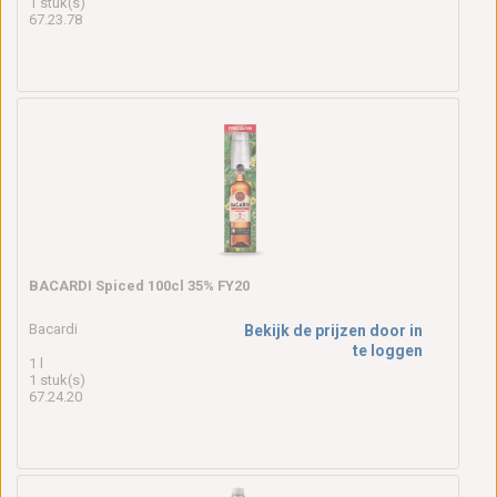
1 stuk(s)
67.23.78
BACARDI Spiced 100cl 35% FY20
Bacardi
Bekijk de prijzen door in
te loggen
1 l
1 stuk(s)
67.24.20