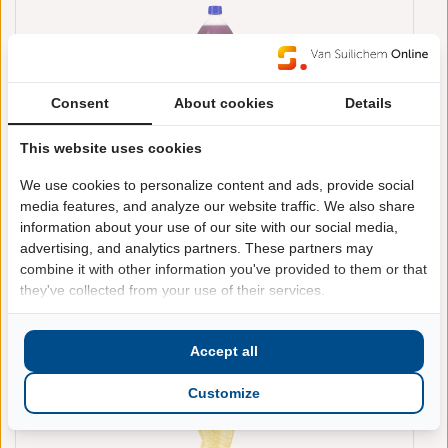
Consent
About cookies
Details
This website uses cookies
Fanta Cassis Pet 1.5L
We use cookies to personalize content and ads, provide social
Fanta
Bekijk de prijzen door in
media features, and analyze our website traffic. We also share
te loggen
information about your use of our site with our social media,
1.5 l
advertising, and analytics partners. These partners may
6 stuk(s)
60.48.99
combine it with other information you've provided to them or that
they've collected from your use of their services.
Accept all
Customize