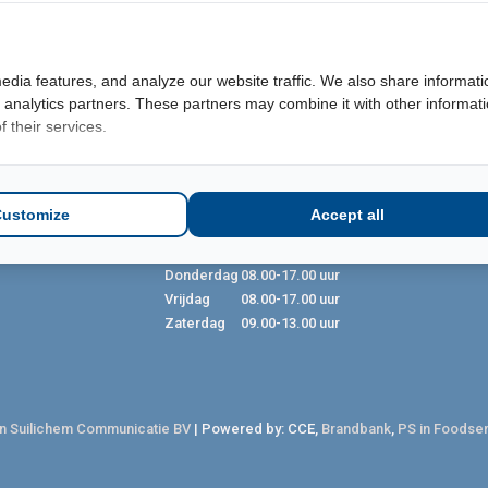
edia features, and analyze our website traffic. We also share informati
d analytics partners. These partners may combine it with other informat
 their services.
LEGAL
OPENINGSTIJDEN
Terms
Maandag
08.00-17.00 uur
Customize
Accept all
Privacy
Dinsdag
08.00-17.00 uur
Cookie Policy
Woensdag
08.00-17.00 uur
Donderdag
08.00-17.00 uur
Vrijdag
08.00-17.00 uur
Zaterdag
09.00-13.00 uur
n Suilichem Communicatie BV
| Powered by: CCE,
Brandbank
,
PS in Foodse