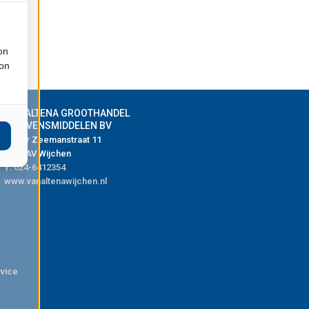
on
ion
VAN ALTENA GROOTHANDEL
IN LEVENSMIDDELEN BV
Pieter Zeemanstraat 11
6603 AV Wijchen
T:
024-6412354
www.vanaltenawijchen.nl
rvice