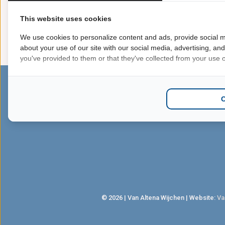
This website uses cookies
We use cookies to personalize content and ads, provide social m
about your use of our site with our social media, advertising, an
you've provided to them or that they've collected from your use of
SITEMAP
VOLG ONS
Webshop
Facebook
Acties
Instagram
Kerstpakketten
Untappd
© 2026 | Van Altena Wijchen | Website:
Va