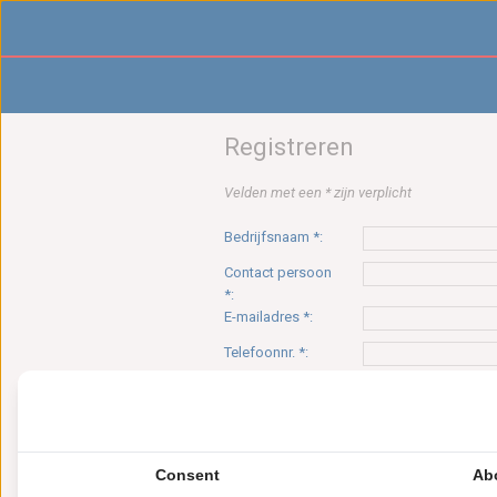
Registreren
Velden met een * zijn verplicht
Bedrijfsnaam *:
Contact persoon
*:
E-mailadres *:
Telefoonnr. *:
Vraag en/of
opmerking:
Consent
Ab