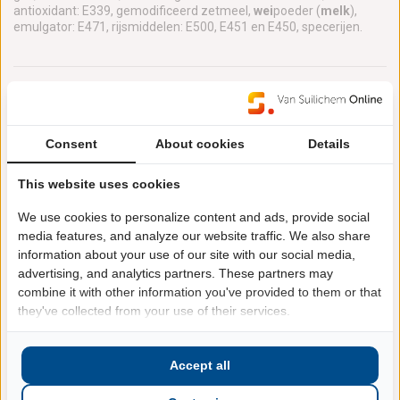
antioxidant: E339, gemodificeerd zetmeel,
wei
poeder (
melk
),
emulgator: E471, rijsmiddelen: E500, E451 en E450, specerijen.
Voedingswaarden
Per 100 g product
Consent
About cookies
Details
Energie
1 kJ
This website uses cookies
Energie
284 kcal
Vetten
14 g
We use cookies to personalize content and ads, provide social
media features, and analyze our website traffic. We also share
waarvan verzadigde vetzuren
7.5 g
information about your use of our site with our social media,
Koolhydraten
30 g
advertising, and analytics partners. These partners may
combine it with other information you've provided to them or that
waarvan suikers
1.2 g
they've collected from your use of their services.
Vezels
1.3 g
Eiwitten
8.2 g
Accept all
Zout
1.8 g