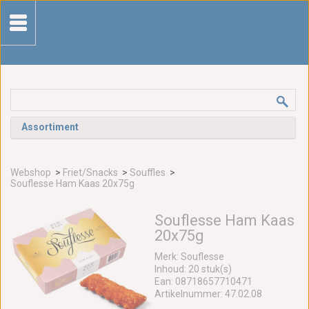
Assortiment
Webshop
>
Friet/Snacks
>
Souffles
>
Souflesse Ham Kaas 20x75g
Souflesse Ham Kaas
20x75g
Merk: Souflesse
Inhoud: 20 stuk(s)
Ean: 08718657710471
Artikelnummer: 47.02.08