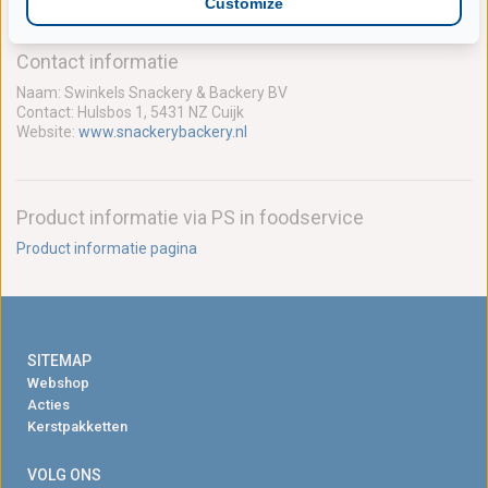
Customize
Contact informatie
Naam: Swinkels Snackery & Backery BV
Contact: Hulsbos 1, 5431 NZ Cuijk
Website:
www.snackerybackery.nl
Product informatie via PS in foodservice
Product informatie pagina
SITEMAP
Webshop
Acties
Kerstpakketten
VOLG ONS