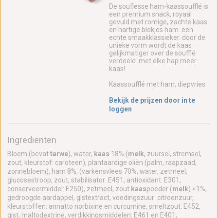
De souflesse ham-kaassoufflé is
een premium snack, royaal
gevuld met romige, zachte kaas
en hartige blokjes ham. een
echte smaakklassieker. door de
unieke vorm wordt de kaas
gelijkmatiger over de soufflé
verdeeld. met elke hap meer
kaas!
Kaassoufflé met ham, diepvries
Bekijk de prijzen door in te
loggen
Ingrediënten
Bloem (bevat
tarwe
), water,
kaas
18% (
melk
, zuursel, stremsel,
zout, kleurstof: caroteen), plantaardige oliën (palm, raapzaad,
zonnebloem), ham 8%, (varkensvlees 70%, water, zetmeel,
glucosestroop, zout, stabilisator: E451, antioxidant: E301,
conserveermiddel: E250), zetmeel, zout
kaas
poeder (
melk
) <1%,
gedroogde aardappel, gistextract, voedingszuur: citroenzuur,
kleurstoffen: annatto norbixine en curcumine, smeltzout: E452,
gist, maltodextrine, verdikkingsmiddelen: E461 en E401,