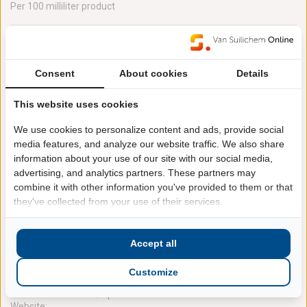
Per 100 milliliter product
Energie
55 kJ
Energie
13 kcal
Consent
About cookies
Details
Vetten
0 g
waarvan verzadigde vetzuren
0 g
This website uses cookies
Koolhydraten
3.1 g
We use cookies to personalize content and ads, provide social
waarvan suikers
3 g
media features, and analyze our website traffic. We also share
Eiwitten
0 g
information about your use of our site with our social media,
advertising, and analytics partners. These partners may
Zout
0.03 g
combine it with other information you've provided to them or that
they've collected from your use of their services.
Contact informatie
Accept all
Naam: Lipton Ice Tea Nederland
Contact: Postbus 160 3000 AD Rotterdam. Bel gratis 0800-
Customize
0231345 of ga naar www.liptonicetea.nl of
www.facebook.com/LiptonIceTeaNederland.
Website: