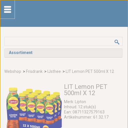
Assortiment
Webshop
>
Frisdrank
>
IJsthee
>
LIT Lemon PET 500ml X 12
LIT Lemon PET
500ml X 12
Merk: Lipton
Inhoud: 12 stuk(s)
Ean: 08711327579163
Artikelnummer: 61.32.17