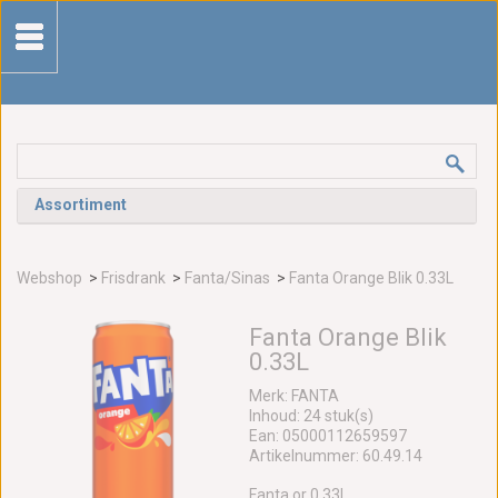
Assortiment
Webshop
>
Frisdrank
>
Fanta/Sinas
>
Fanta Orange Blik 0.33L
Fanta Orange Blik
0.33L
Merk: FANTA
Inhoud: 24 stuk(s)
Ean: 05000112659597
Artikelnummer: 60.49.14
Fanta or 0.33l