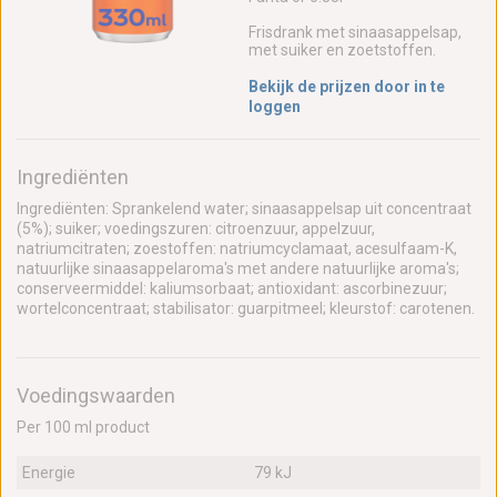
Frisdrank met sinaasappelsap,
met suiker en zoetstoffen.
Bekijk de prijzen door in te
loggen
Ingrediënten
Ingrediënten: Sprankelend water; sinaasappelsap uit concentraat
(5%); suiker; voedingszuren: citroenzuur, appelzuur,
natriumcitraten; zoestoffen: natriumcyclamaat, acesulfaam-K,
natuurlijke sinaasappelaroma's met andere natuurlijke aroma's;
conserveermiddel: kaliumsorbaat; antioxidant: ascorbinezuur;
wortelconcentraat; stabilisator: guarpitmeel; kleurstof: carotenen.
Voedingswaarden
Per 100 ml product
Energie
79 kJ