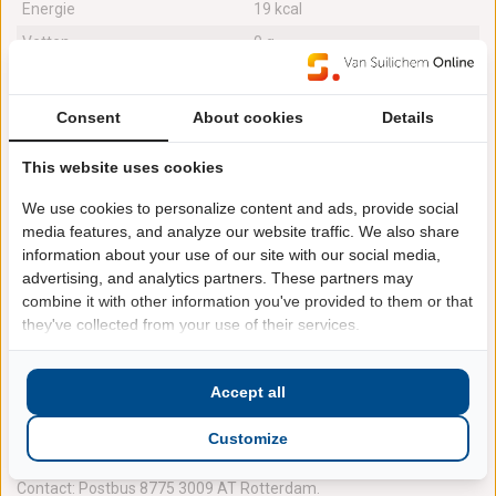
Energie
19 kcal
Vetten
0 g
waarvan verzadigde vetzuren
0 g
transvetzuren
0 g
Consent
About cookies
Details
Koolhydraten
4.4 g
This website uses cookies
waarvan suikers
4.4 g
We use cookies to personalize content and ads, provide social
Vezels
0 g
media features, and analyze our website traffic. We also share
Eiwitten
0 g
information about your use of our site with our social media,
Zout
0.02 g
advertising, and analytics partners. These partners may
combine it with other information you've provided to them or that
toegevoegd suiker
4.4 g
they've collected from your use of their services.
toegevoegd zout
0.02 g
Accept all
Contact informatie
Customize
Naam: Coca-Cola Europacific Partners Nederland BV
Contact: Postbus 8775 3009 AT Rotterdam.